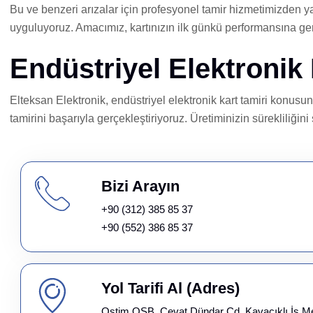
Bu ve benzeri arızalar için profesyonel tamir hizmetimizden 
uyguluyoruz. Amacımız, kartınızın ilk günkü performansına ge
Endüstriyel Elektronik
Elteksan Elektronik, endüstriyel elektronik kart tamiri konus
tamirini başarıyla gerçekleştiriyoruz. Üretiminizin sürekliliğin
Bizi Arayın
+90 (312) 385 85 37
+90 (552) 386 85 37
Yol Tarifi Al (Adres)
Ostim OSB, Cevat Dündar Cd. Kavacıklı İş M