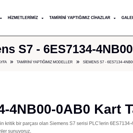
HIZMETLERIMIZ
TAMIRINI YAPTIĞIMIZ CIHAZLAR
GALE
ns S7 - 6ES7134-4NB0
AYFA
TAMIRINI YAPTIĞIMIZ MODELLER
SIEMENS S7 - 6ES7134-4NB0
4-4NB00-0AB0 Kart T
nin kritik bir parçası olan Siemens S7 serisi PLC'lerin 6ES713
mler sunuyoruz.