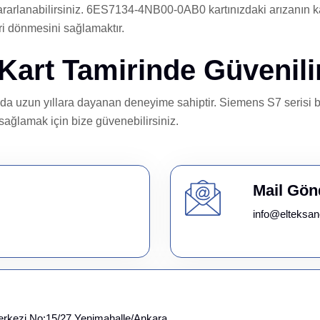
yararlanabilirsiniz. 6ES7134-4NB00-0AB0 kartınızdaki arızanın 
ri dönmesini sağlamaktır.
 Kart Tamirinde Güvenil
unda uzun yıllara dayanan deneyime sahiptir. Siemens S7 serisi 
i sağlamak için bize güvenebilirsiniz.
Mail Gön
info@elteksan
erkezi No:15/27 Yenimahalle/Ankara