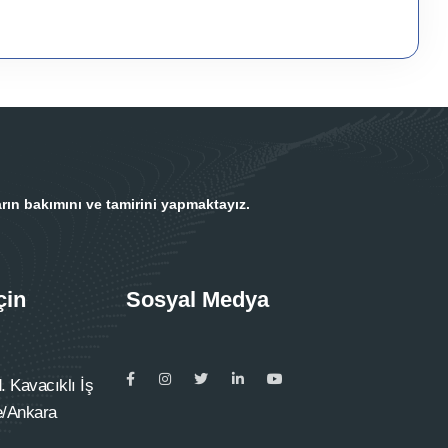
rın bakımını ve tamirini yapmaktayız.
çin
Sosyal Medya
 Kavacıklı İş
e/Ankara