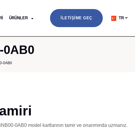
RI
ÜRÜNLER
İLETIŞIME GEÇ
TR
0-0AB0
0-0AB0
amiri
4-4NB00-0AB0 model kartlarının tamir ve onarımında uzmanız.