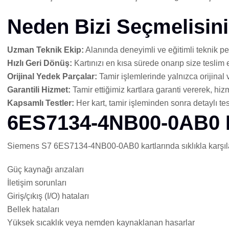
Neden Bizi Seçmelisin
Uzman Teknik Ekip:
Alanında deneyimli ve eğitimli teknik per
Hızlı Geri Dönüş:
Kartınızı en kısa sürede onarıp size teslim 
Orijinal Yedek Parçalar:
Tamir işlemlerinde yalnızca orijinal 
Garantili Hizmet:
Tamir ettiğimiz kartlara garanti vererek, hiz
Kapsamlı Testler:
Her kart, tamir işleminden sonra detaylı tes
6ES7134-4NB00-0AB0 Ka
Siemens S7 6ES7134-4NB00-0AB0 kartlarında sıklıkla karşılaş
Güç kaynağı arızaları
İletişim sorunları
Giriş/çıkış (I/O) hataları
Bellek hataları
Yüksek sıcaklık veya nemden kaynaklanan hasarlar