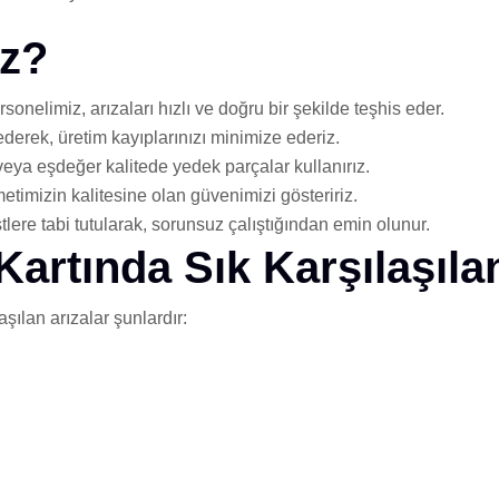
iz?
sonelimiz, arızaları hızlı ve doğru bir şekilde teşhis eder.
ederek, üretim kayıplarınızı minimize ederiz.
veya eşdeğer kalitede yedek parçalar kullanırız.
metimizin kalitesine olan güvenimizi gösteririz.
tlere tabi tutularak, sorunsuz çalıştığından emin olunur.
rtında Sık Karşılaşılan
ılan arızalar şunlardır: