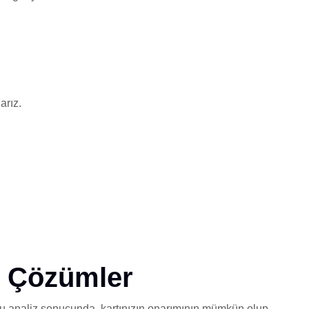
arız.
l Çözümler
. Bu analiz sonucunda, kartınızın onarımının mümkün olup