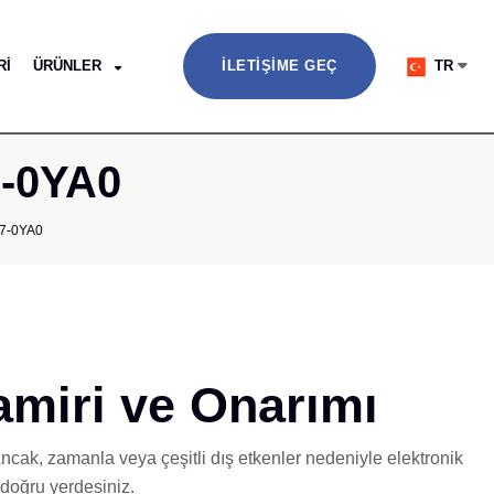
RI
ÜRÜNLER
İLETIŞIME GEÇ
TR
7-0YA0
7-0YA0
miri ve Onarımı
 Ancak, zamanla veya çeşitli dış etkenler nedeniyle elektronik
doğru yerdesiniz.