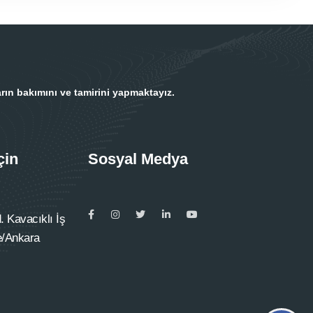
rın bakımını ve tamirini yapmaktayız.
çin
Sosyal Medya
 Kavacıklı İş
e/Ankara