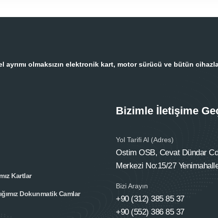
 ayrımı olmaksızın elektronik kart, motor sürücü ve bütün cihazla
Bizimle İletişime Ge
Yol Tarifi Al (Adres)
Ostim OSB, Cevat Dündar Cd.
Merkezi No:15/27 Yenimahall
mız Kartlar
Bizi Arayın
tığımız Dokunmatik Camlar
+90 (312) 385 85 37
+90 (552) 386 85 37