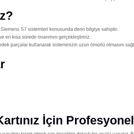
iz?
Siemens S7 sistemleri konusunda derin bilgiye sahiptir.
 ve en kısa sürede onarımını gerçekleştiririz.
edek parçalar kullanarak sisteminizin uzun ömürlü olmasını sağl
r
rtınız İçin Profesyone
kaynağını tespit etmek için öncelikle detaylı bir analiz yaparız