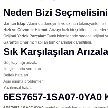
Neden Bizi Seçmelisin
Uzman Ekip:
Alanında deneyimli ve uzman teknisyenlerimiz, 
Hızlı ve Güvenilir Hizmet:
Arızayı hızlı bir şekilde tespit eder
Orijinal Yedek Parçalar:
Tamir işlemlerinde sadece orijinal y
Garantili Onarım:
Yapılan tüm onarımlar garantilidir.
Sık Karşılaşılan Arızala
Güç kaynağı arızaları
İletişim portu sorunları
Bellek hataları
Aşırı ısınma problemleri
Yazılımsal hatalar
6ES7657-1SA07-0YA0 Ka
6ES7657-1SA07-0YA0
model numaralı kartınızdaki arızanın 