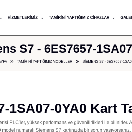
HIZMETLERIMIZ
TAMIRINI YAPTIĞIMIZ CIHAZLAR
GALE
ns S7 - 6ES7657-1SA0
AYFA
TAMIRINI YAPTIĞIMIZ MODELLER
SIEMENS S7 - 6ES7657-1SA0
-1SA07-0YA0 Kart Ta
si PLC'ler, yüksek performans ve güvenilirlikleri ile bilinirler.
0
model numaralı Siemens S7 kartınızda bir sorun yaşıyorsanız, 