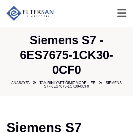
AN
Siemens S7 -
KU
6ES7675-1CK30-
0CF0
HI
ANASAYFA
TAMIRINI YAPTIĞIMIZ MODELLER
SIEMENS
TAM
S7 - 6ES7675-1CK30-0CF0
GA
ÜR
Siemens S7