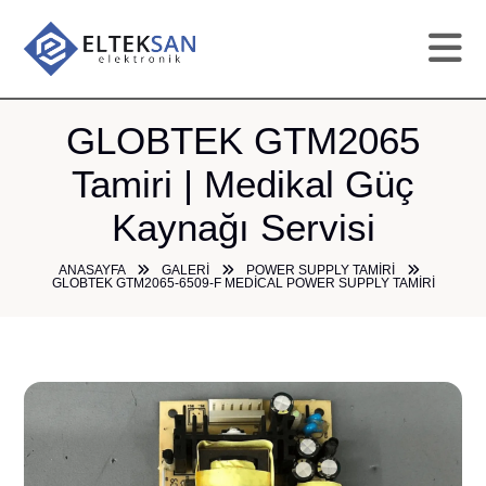
AN
GLOBTEK GTM2065
Tamiri | Medikal Güç
KU
Kaynağı Servisi
HI
ANASAYFA
GALERI
POWER SUPPLY TAMIRI
GLOBTEK GTM2065-6509-F MEDICAL POWER SUPPLY TAMIRI
TAM
GA
ÜR