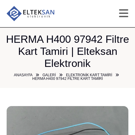
AN
HERMA H400 97942 Filtre
Kart Tamiri | Elteksan
KU
Elektronik
HI
ANASAYFA
GALERI
ELEKTRONIK KART TAMIRI
HERMA H400 97942 FILTRE KART TAMIRI
TAM
GA
ÜR