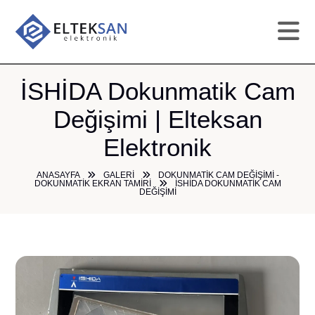
AN
İSHİDA Dokunmatik Cam
Değişimi | Elteksan
KU
Elektronik
HI
ANASAYFA
GALERI
DOKUNMATIK CAM DEĞIŞIMI -
DOKUNMATIK EKRAN TAMIRI
İSHİDA DOKUNMATIK CAM
DEĞIŞIMI
TAM
GA
ÜR