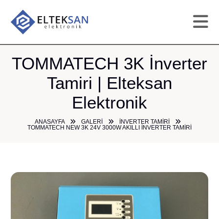
AN
TOMMATECH 3K İnverter
Tamiri | Elteksan
KU
Elektronik
HI
ANASAYFA
GALERI
İNVERTER TAMIRI
TOMMATECH NEW 3K 24V 3000W AKILLI İNVERTER TAMIRI
TAM
GA
ÜR