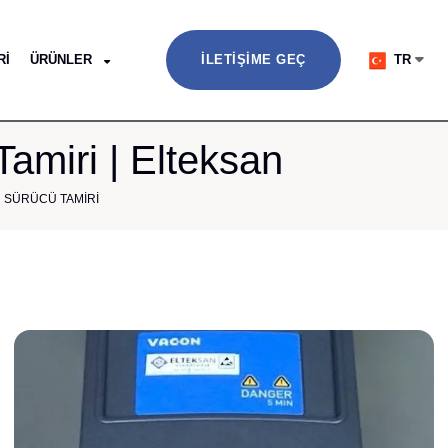
RI
ÜRÜNLER
İLETIŞIME GEÇ
TR
miri | Elteksan
 SÜRÜCÜ TAMIRI