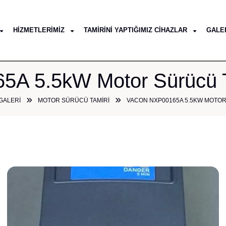
HIZMETLERIMIZ
TAMIRINI YAPTIĞIMIZ CIHAZLAR
GALE
A 5.5kW Motor Sürücü Ta
GALERI
MOTOR SÜRÜCÜ TAMIRI
VACON NXP00165A 5.5KW MOTOR