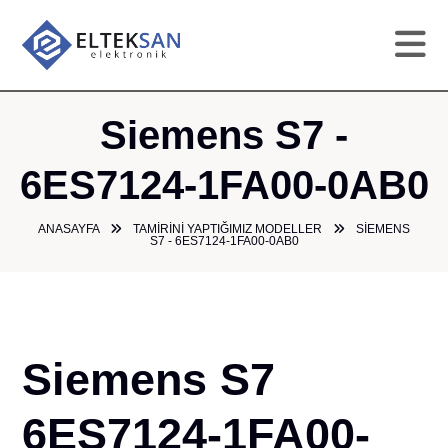
AN
Siemens S7 -
KU
6ES7124-1FA00-0AB0
HI
ANASAYFA
TAMIRINI YAPTIĞIMIZ MODELLER
SIEMENS
S7 - 6ES7124-1FA00-0AB0
TAM
GA
Siemens S7
ÜR
6ES7124-1FA00-