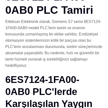
İLE
0AB0 PLC Tamiri
Elteksan Elektronik olarak, Siemens S7 serisi 6ES7124-
1FA00-0AB0 model PLC'lerin tamiri ve onarımı
konusunda uzmanlaşmış bir ekibe sahibiz. Endüstriyel
otomasyon sistemlerinizin kritik bir parçası olan bu
PLC'lerin arızalanması durumunda, üretim süreçlerinizde
aksamalar yaşanabilir. Bu nedenle, hızlı ve güvenilir bir
tamir hizmeti sunarak iş sürekliliğinizi sağlamayı
hedefliyoruz.
6ES7124-1FA00-
0AB0 PLC'lerde
Karşılaşılan Yaygın