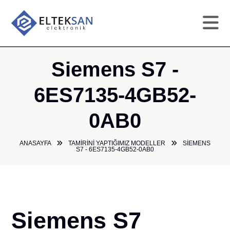
AN
Siemens S7 -
KU
6ES7135-4GB52-
0AB0
HI
ANASAYFA
TAMIRINI YAPTIĞIMIZ MODELLER
SIEMENS
TAM
S7 - 6ES7135-4GB52-0AB0
GA
ÜR
Siemens S7