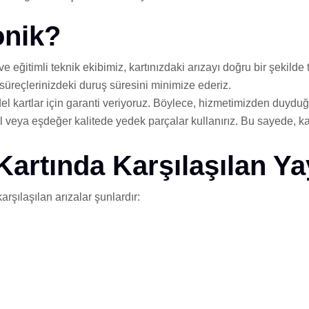
onik?
ğitimli teknik ekibimiz, kartınızdaki arızayı doğru bir şekilde
 süreçlerinizdeki duruş süresini minimize ederiz.
artlar için garanti veriyoruz. Böylece, hizmetimizden duyduğu
l veya eşdeğer kalitede yedek parçalar kullanırız. Bu sayede, kar
rtında Karşılaşılan Yay
ılaşılan arızalar şunlardır: