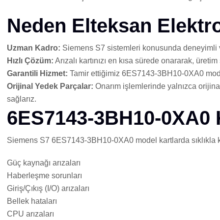
Neden Elteksan Elektr
Uzman Kadro:
Siemens S7 sistemleri konusunda deneyimli ve e
Hızlı Çözüm:
Arızalı kartınızı en kısa sürede onararak, üretim
Garantili Hizmet:
Tamir ettiğimiz 6ES7143-3BH10-0XA0 model k
Orijinal Yedek Parçalar:
Onarım işlemlerinde yalnızca orijina
sağlarız.
6ES7143-3BH10-0XA0 Ka
Siemens S7 6ES7143-3BH10-0XA0 model kartlarda sıklıkla karş
Güç kaynağı arızaları
Haberleşme sorunları
Giriş/Çıkış (I/O) arızaları
Bellek hataları
CPU arızaları