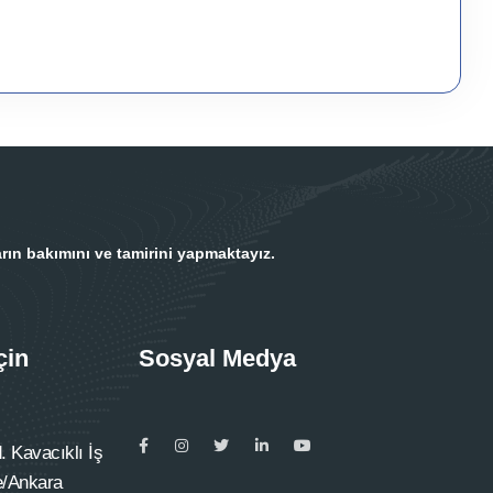
rın bakımını ve tamirini yapmaktayız.
çin
Sosyal Medya
 Kavacıklı İş
e/Ankara