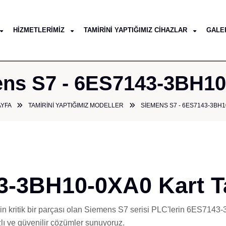
HIZMETLERIMIZ
TAMIRINI YAPTIĞIMIZ CIHAZLAR
GALE
ns S7 - 6ES7143-3BH1
AYFA
TAMIRINI YAPTIĞIMIZ MODELLER
SIEMENS S7 - 6ES7143-3BH1
-3BH10-0XA0 Kart Ta
nin kritik bir parçası olan Siemens S7 serisi PLC'lerin 6ES714
lı ve güvenilir çözümler sunuyoruz.