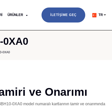
RI
ÜRÜNLER
İLETIŞIME GEÇ
TR
0-0XA0
0-0XA0
miri ve Onarımı
3-3BH10-0XA0 model numaralı kartlarının tamir ve onarımında