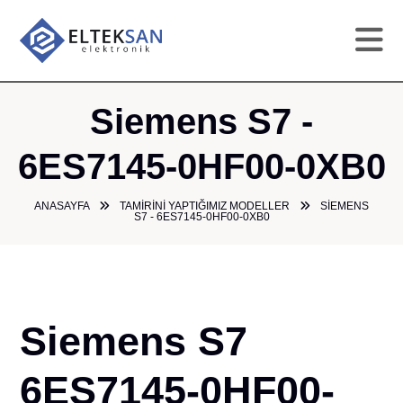
AN
Siemens S7 -
KU
6ES7145-0HF00-0XB0
HI
ANASAYFA
TAMIRINI YAPTIĞIMIZ MODELLER
SIEMENS
S7 - 6ES7145-0HF00-0XB0
TAM
GA
Siemens S7
ÜR
6ES7145-0HF00-