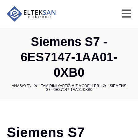
AN
Siemens S7 -
KU
6ES7147-1AA01-
0XB0
HI
ANASAYFA
TAMIRINI YAPTIĞIMIZ MODELLER
SIEMENS
TAM
S7 - 6ES7147-1AA01-0XB0
GA
ÜR
Siemens S7