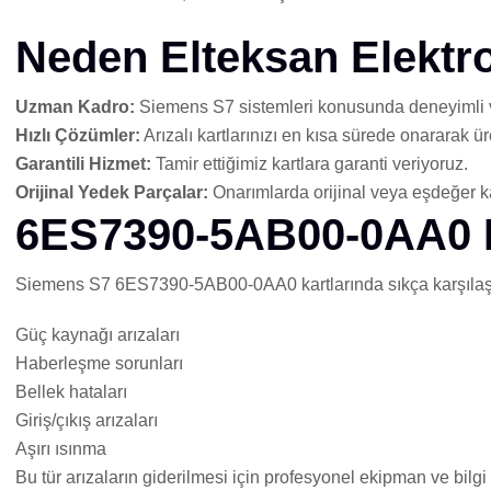
Neden Elteksan Elektr
Uzman Kadro:
Siemens S7 sistemleri konusunda deneyimli ve
Hızlı Çözümler:
Arızalı kartlarınızı en kısa sürede onararak 
Garantili Hizmet:
Tamir ettiğimiz kartlara garanti veriyoruz.
Orijinal Yedek Parçalar:
Onarımlarda orijinal veya eşdeğer ka
6ES7390-5AB00-0AA0 Kar
Siemens S7 6ES7390-5AB00-0AA0 kartlarında sıkça karşılaşıl
Güç kaynağı arızaları
Haberleşme sorunları
Bellek hataları
Giriş/çıkış arızaları
Aşırı ısınma
Bu tür arızaların giderilmesi için profesyonel ekipman ve bilg