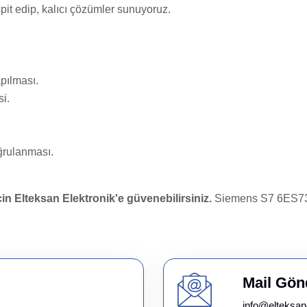
pit edip, kalıcı çözümler sunuyoruz.
apılması.
si.
ğrulanması.
çin Elteksan Elektronik'e güvenebilirsiniz.
Siemens S7 6ES7390
Mail Gön
info@elteksan