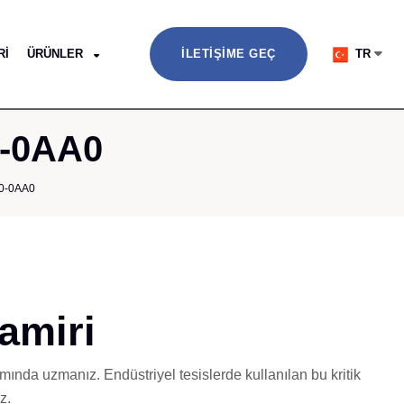
RI
ÜRÜNLER
İLETIŞIME GEÇ
TR
0-0AA0
0-0AA0
amiri
ında uzmanız. Endüstriyel tesislerde kullanılan bu kritik
z.