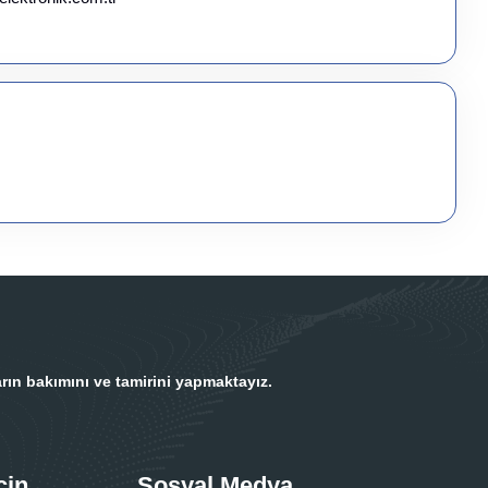
rın bakımını ve tamirini yapmaktayız.
çin
Sosyal Medya