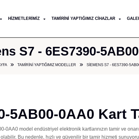
HIZMETLERIMIZ
TAMIRINI YAPTIĞIMIZ CIHAZLAR
GALE
ns S7 - 6ES7390-5AB0
AYFA
TAMIRINI YAPTIĞIMIZ MODELLER
SIEMENS S7 - 6ES7390-5AB0
0-5AB00-0AA0 Kart T
0AA0 model endüstriyel elektronik kartlarınızın tamir ve onarım
abilir. Bu nedenle, hızlı ve güvenilir bir tamir hizmeti sunuyoru