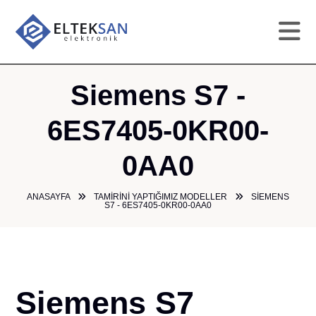
AN
Siemens S7 -
KU
6ES7405-0KR00-
0AA0
HI
ANASAYFA
TAMIRINI YAPTIĞIMIZ MODELLER
SIEMENS
TAM
S7 - 6ES7405-0KR00-0AA0
GA
ÜR
Siemens S7