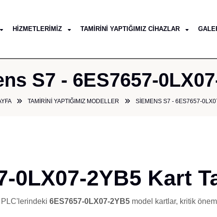
HIZMETLERIMIZ
TAMIRINI YAPTIĞIMIZ CIHAZLAR
GALE
ns S7 - 6ES7657-0LX0
AYFA
TAMIRINI YAPTIĞIMIZ MODELLER
SIEMENS S7 - 6ES7657-0LX0
-0LX07-2YB5 Kart Ta
 PLC'lerindeki
6ES7657-0LX07-2YB5
model kartlar, kritik öne