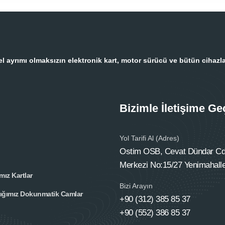
 ayrımı olmaksızın elektronik kart, motor sürücü ve bütün cihazla
Bizimle İletişime Ge
Yol Tarifi Al (Adres)
Ostim OSB, Cevat Dündar Cd.
Merkezi No:15/27 Yenimahall
mız Kartlar
Bizi Arayın
tığımız Dokunmatik Camlar
+90 (312) 385 85 37
+90 (552) 386 85 37