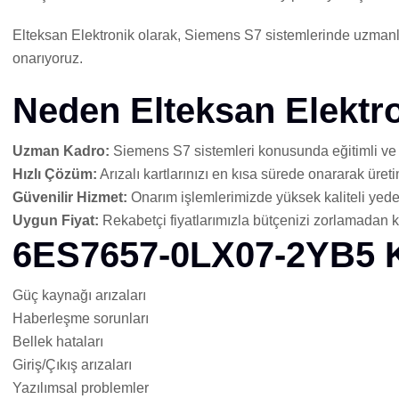
Elteksan Elektronik olarak, Siemens S7 sistemlerinde uzmanl
onarıyoruz.
Neden Elteksan Elektro
Uzman Kadro:
Siemens S7 sistemleri konusunda eğitimli ve de
Hızlı Çözüm:
Arızalı kartlarınızı en kısa sürede onararak üre
Güvenilir Hizmet:
Onarım işlemlerimizde yüksek kaliteli yedek
Uygun Fiyat:
Rekabetçi fiyatlarımızla bütçenizi zorlamadan kali
6ES7657-0LX07-2YB5 Ka
Güç kaynağı arızaları
Haberleşme sorunları
Bellek hataları
Giriş/Çıkış arızaları
Yazılımsal problemler