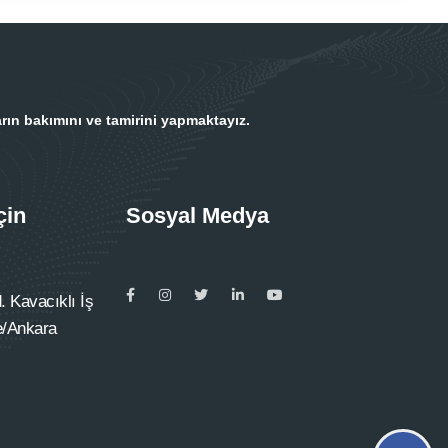
rın bakımını ve tamirini yapmaktayız.
çin
Sosyal Medya
 Kavacıklı İş
e/Ankara