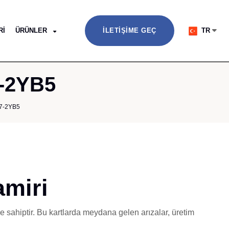
RI
ÜRÜNLER
İLETIŞIME GEÇ
TR
7-2YB5
7-2YB5
miri
me sahiptir. Bu kartlarda meydana gelen arızalar, üretim