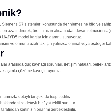
onik?
z, Siemens S7 sistemleri konusunda derinlemesine bilgiye sahipt
i en aza indirerek, üretiminizin aksamadan devam etmesini sağl
X16-2YB5
model kartlar için garanti sunuyoruz.
nsını ve ömrünü uzatmak için yalnızca orijinal veya eşdeğer kal
r
alar arasında güç kaynağı sorunları, iletişim hataları, bellek arız
r yaklaşımla çözüme kavuşturuyoruz.
larımızla detaylı bir şekilde tespit edilir.
akkında size detaylı bir fiyat teklifi sunulur.
rafından kartınızın onarımı gerçekleştirilir.