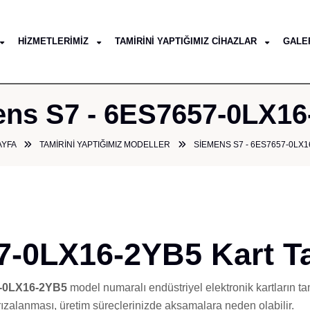
HIZMETLERIMIZ
TAMIRINI YAPTIĞIMIZ CIHAZLAR
GALE
ns S7 - 6ES7657-0LX1
AYFA
TAMIRINI YAPTIĞIMIZ MODELLER
SIEMENS S7 - 6ES7657-0LX1
-0LX16-2YB5 Kart Ta
-0LX16-2YB5
model numaralı endüstriyel elektronik kartların 
arızalanması, üretim süreçlerinizde aksamalara neden olabilir.