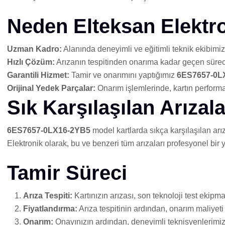
Neden Elteksan Elektr
Uzman Kadro:
Alanında deneyimli ve eğitimli teknik ekibimi
Hızlı Çözüm:
Arızanın tespitinden onarıma kadar geçen sürec
Garantili Hizmet:
Tamir ve onarımını yaptığımız
6ES7657-0L
Orijinal Yedek Parçalar:
Onarım işlemlerinde, kartın performa
Sık Karşılaşılan Arızala
6ES7657-0LX16-2YB5
model kartlarda sıkça karşılaşılan arız
Elektronik olarak, bu ve benzeri tüm arızaları profesyonel bi
Tamir Süreci
Arıza Tespiti:
Kartınızın arızası, son teknoloji test ekipman
Fiyatlandırma:
Arıza tespitinin ardından, onarım maliyeti h
Onarım:
Onayınızın ardından, deneyimli teknisyenlerimiz ta