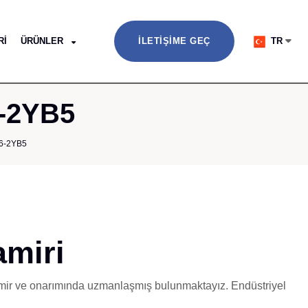
RI
ÜRÜNLER
İLETIŞIME GEÇ
TR
6-2YB5
6-2YB5
miri
tamir ve onarımında uzmanlaşmış bulunmaktayız. Endüstriyel