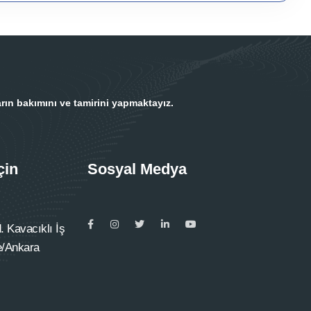
rın bakımını ve tamirini yapmaktayız.
çin
Sosyal Medya
 Kavacıklı İş
e/Ankara