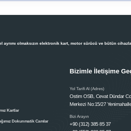
 ayrımı olmaksızın elektronik kart, motor sürücü ve bütün cihazla
Bizimle İletişime Ge
Yol Tarifi Al (Adres)
Ostim OSB, Cevat Dündar Cd.
Merkezi No:15/27 Yenimahall
mız Kartlar
Bizi Arayın
tığımız Dokunmatik Camlar
+90 (312) 385 85 37