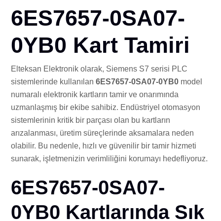
İLE
6ES7657-0SA07-
0YB0 Kart Tamiri
Elteksan Elektronik olarak, Siemens S7 serisi PLC
sistemlerinde kullanılan
6ES7657-0SA07-0YB0
model
numaralı elektronik kartların tamir ve onarımında
uzmanlaşmış bir ekibe sahibiz. Endüstriyel otomasyon
sistemlerinin kritik bir parçası olan bu kartların
arızalanması, üretim süreçlerinde aksamalara neden
olabilir. Bu nedenle, hızlı ve güvenilir bir tamir hizmeti
sunarak, işletmenizin verimliliğini korumayı hedefliyoruz.
6ES7657-0SA07-
0YB0 Kartlarında Sık