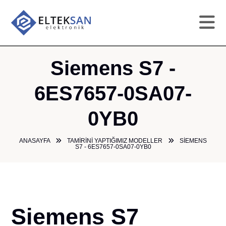
AN
Siemens S7 -
KU
6ES7657-0SA07-
0YB0
HI
ANASAYFA
TAMIRINI YAPTIĞIMIZ MODELLER
SIEMENS
TAM
S7 - 6ES7657-0SA07-0YB0
GA
ÜR
Siemens S7