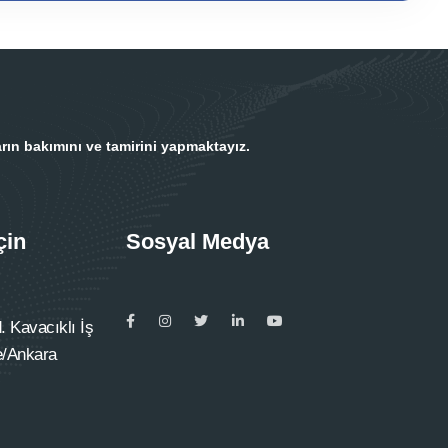
rın bakımını ve tamirini yapmaktayız.
çin
Sosyal Medya
 Kavacıklı İş
e/Ankara