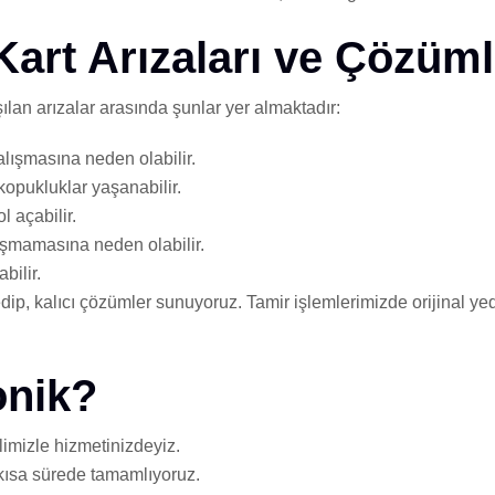
rt Arızaları ve Çözüml
n arızalar arasında şunlar yer almaktadır:
lışmasına neden olabilir.
kopukluklar yaşanabilir.
 açabilir.
ışmamasına neden olabilir.
bilir.
 edip, kalıcı çözümler sunuyoruz. Tamir işlemlerimizde orijinal y
onik?
limizle hizmetinizdeyiz.
 kısa sürede tamamlıyoruz.