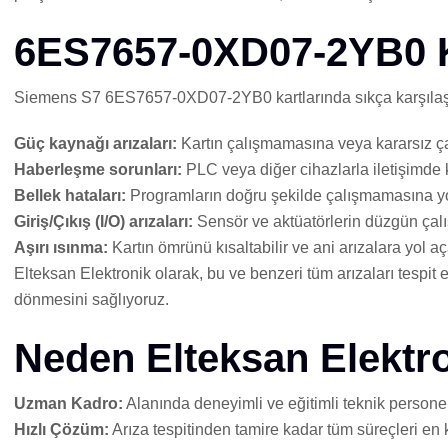
6ES7657-0XD07-2YB0 Ka
Siemens S7 6ES7657-0XD07-2YB0 kartlarında sıkça karşılaşıla
Güç kaynağı arızaları:
Kartın çalışmamasına veya kararsız ça
Haberleşme sorunları:
PLC veya diğer cihazlarla iletişimde 
Bellek hataları:
Programların doğru şekilde çalışmamasına yol
Giriş/Çıkış (I/O) arızaları:
Sensör ve aktüatörlerin düzgün çal
Aşırı ısınma:
Kartın ömrünü kısaltabilir ve ani arızalara yol aça
Elteksan Elektronik olarak, bu ve benzeri tüm arızaları tespit
dönmesini sağlıyoruz.
Neden Elteksan Elektr
Uzman Kadro:
Alanında deneyimli ve eğitimli teknik persone
Hızlı Çözüm:
Arıza tespitinden tamire kadar tüm süreçleri en