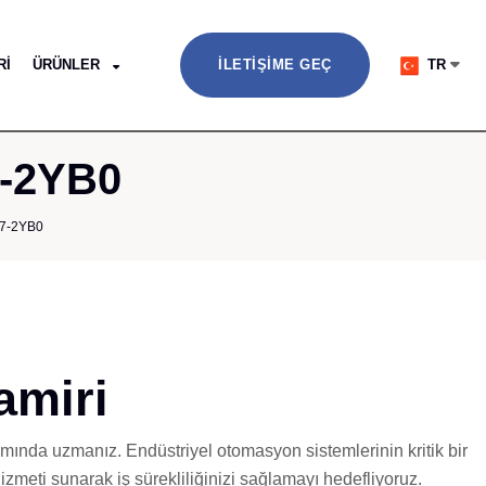
RI
ÜRÜNLER
İLETIŞIME GEÇ
TR
7-2YB0
7-2YB0
amiri
mında uzmanız. Endüstriyel otomasyon sistemlerinin kritik bir
izmeti sunarak iş sürekliliğinizi sağlamayı hedefliyoruz.