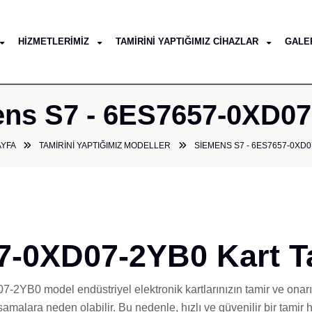
HIZMETLERIMIZ
TAMIRINI YAPTIĞIMIZ CIHAZLAR
GALE
ns S7 - 6ES7657-0XD0
AYFA
TAMIRINI YAPTIĞIMIZ MODELLER
SIEMENS S7 - 6ES7657-0XD0
-0XD07-2YB0 Kart T
2YB0 model endüstriyel elektronik kartlarınızın tamir ve onarı
amalara neden olabilir. Bu nedenle, hızlı ve güvenilir bir tamir h