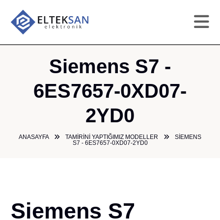
AN
Siemens S7 -
KU
6ES7657-0XD07-
2YD0
HI
ANASAYFA
TAMIRINI YAPTIĞIMIZ MODELLER
SIEMENS
TAM
S7 - 6ES7657-0XD07-2YD0
GA
ÜR
Siemens S7