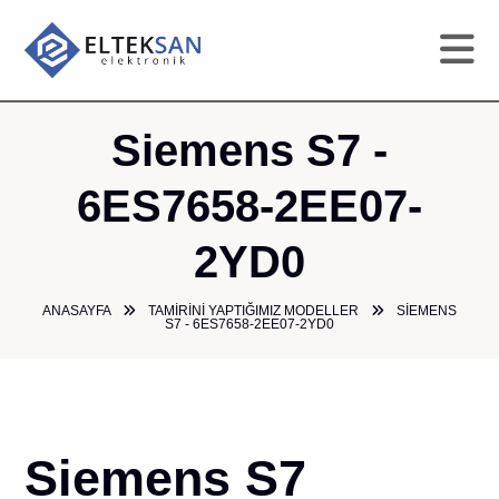
AN
Siemens S7 -
KU
6ES7658-2EE07-
2YD0
HI
ANASAYFA
TAMIRINI YAPTIĞIMIZ MODELLER
SIEMENS
TAM
S7 - 6ES7658-2EE07-2YD0
GA
ÜR
Siemens S7