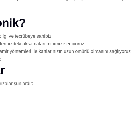
onik?
lgi ve tecrübeye sahibiz.
eçlerinizdeki aksamaları minimize ediyoruz.
mir yöntemleri ile kartlarınızın uzun ömürlü olmasını sağlıyoruz
z.
r
rızalar şunlardır: