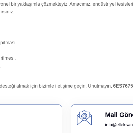
yonel bir yaklaşımla çözmekteyiz. Amacımız, endüstriyel tesisleri
irsiniz.
apılması.
rilmesi.
.
desteği almak için bizimle iletişime geçin. Unutmayın,
6ES7675
Mail Gön
info@elteksan