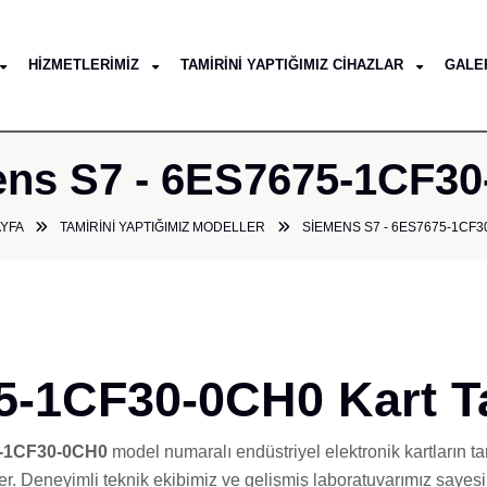
HIZMETLERIMIZ
TAMIRINI YAPTIĞIMIZ CIHAZLAR
GALE
ns S7 - 6ES7675-1CF3
YFA
TAMIRINI YAPTIĞIMIZ MODELLER
SIEMENS S7 - 6ES7675-1CF3
-1CF30-0CH0 Kart T
-1CF30-0CH0
model numaralı endüstriyel elektronik kartların ta
er. Deneyimli teknik ekibimiz ve gelişmiş laboratuvarımız sayesinde,