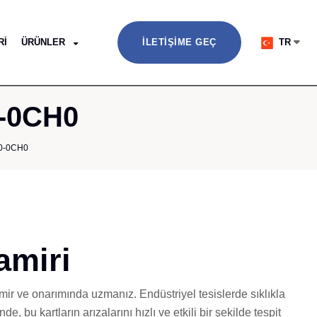
RI
ÜRÜNLER
İLETIŞIME GEÇ
TR
0-0CH0
0-0CH0
amiri
mir ve onarımında uzmanız. Endüstriyel tesislerde sıklıkla
 bu kartların arızalarını hızlı ve etkili bir şekilde tespit