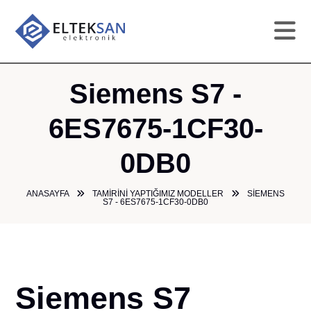
AN
Siemens S7 -
KU
6ES7675-1CF30-
0DB0
HI
ANASAYFA
TAMIRINI YAPTIĞIMIZ MODELLER
SIEMENS
TAM
S7 - 6ES7675-1CF30-0DB0
GA
ÜR
Siemens S7