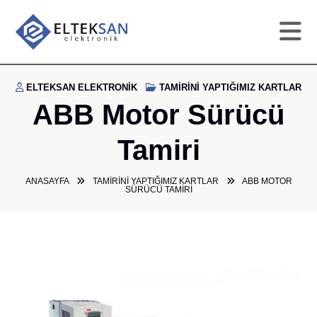
AN
ELTEKSAN ELEKTRONIK
TAMIRINI YAPTIĞIMIZ KARTLAR
ABB Motor Sürücü
KU
Tamiri
HI
ANASAYFA
TAMIRINI YAPTIĞIMIZ KARTLAR
ABB MOTOR
SÜRÜCÜ TAMIRI
TAM
GA
ÜR